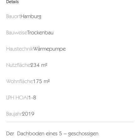
Details
Bauort
Hamburg
Bauweise
Trockenbau
Haustechnik
Wärmepumpe
Nutzfläche
234 m²
Wohnfläche
175 m²
LPH HOAI
1-8
Baujahr
2019
Der Dachboden eines 5 – geschossigen